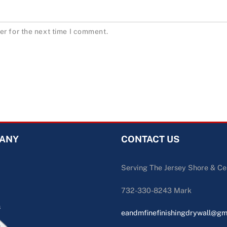
er for the next time I comment.
ANY
CONTACT US
Serving The Jersey Shore & Ce
732-330-8243 Mark
s
eandmfinefinishingdrywall@gm