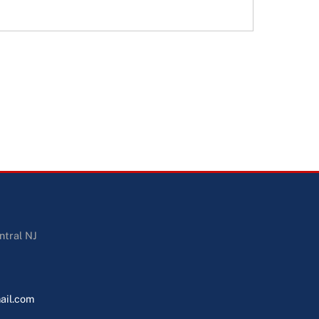
ntral NJ
ail.com