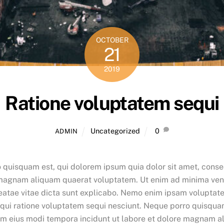
OCTOBER
21
2019
Ratione voluptatem sequi
Uncategorized
0
ADMIN
 quisquam est, qui dolorem ipsum quia dolor sit amet, consec
e magnam aliquam quaerat voluptatem. Ut enim ad minima ven
beatae vitae dicta sunt explicabo. Nemo enim ipsam voluptate
qui ratione voluptatem sequi nesciunt. Neque porro quisquam
uam eius modi tempora incidunt ut labore et dolore magnam 